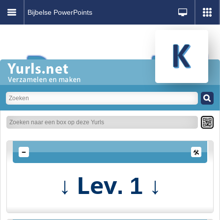
Bijbelse PowerPoints
↓ Lev
↓
. 1