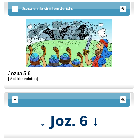
Jozua en de strijd om Jericho
Jozua 5-6
[Met kleurplaten]
↓ Joz
↓
. 6