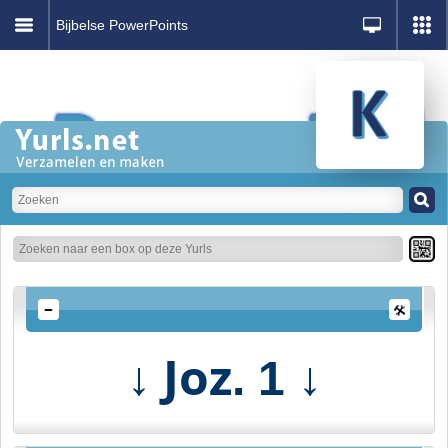
Bijbelse PowerPoints
↓ Joz
↓
. 1