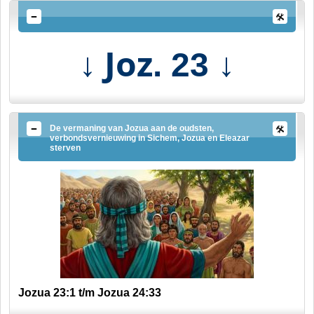
↓ Joz
↓
. 23
De vermaning van Jozua aan de oudsten,
verbondsvernieuwing in Sichem, Jozua en Eleazar
sterven
Jozua 23:1 t/m Jozua 24:33