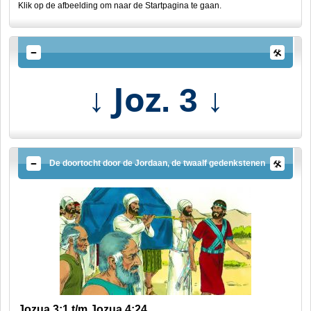
Klik op de afbeelding om naar de Startpagina te gaan.
↓ Joz
↓
. 3
De doortocht door de Jordaan, de twaalf gedenkstenen
Jozua 3:1 t/m Jozua 4:24