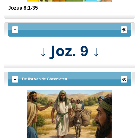
Jozua 8:1-35
↓ Joz
↓
. 9
De list van de Gbeonieten