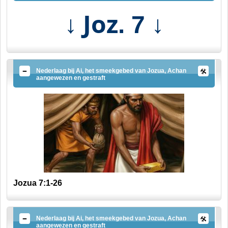
↓ Joz
↓
. 7
Nederlaag bij Ai, het smeekgebed van Jozua, Achan
aangewezen en gestraft
Jozua 7:1-26
Nederlaag bij Ai, het smeekgebed van Jozua, Achan
aangewezen en gestraft