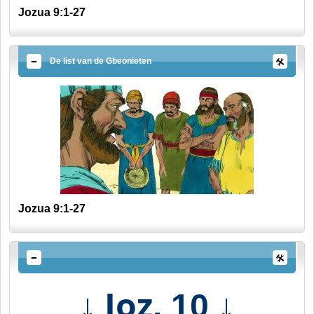
Jozua 9:1-27
De list van de Gbeonieten
Jozua 9:1-27
↓ Joz
↓
. 10