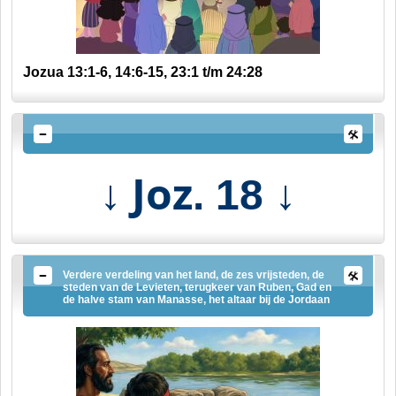
Jozua 13:1-6, 14:6-15, 23:1 t/m 24:28
↓ Joz
↓
. 18
Verdere verdeling van het land, de zes vrijsteden, de
steden van de Levieten, terugkeer van Ruben, Gad en
de halve stam van Manasse, het altaar bij de Jordaan