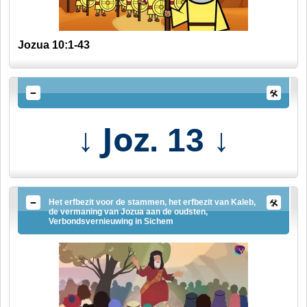
Jozua 10:1-43
↓ Joz
↓
. 13
Het erfbezit voor de stammen, het erfbezit van Kaleb,
de vermaning van Jozua aan de oudsten,
Verbondsvernieuwing in Sichem