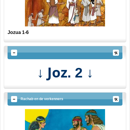
Jozua 1-6
↓ Joz
↓
. 2
Rachab en de verkenners