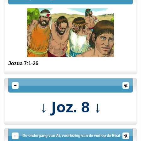
Jozua 7:1-26
↓ Joz
↓
. 8
De ondergang van Ai, voorlezing van de wet op de Ebal