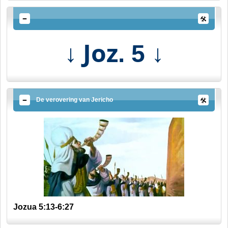
↓ Joz
↓
. 5
De verovering van Jericho
Jozua 5:13-6:27