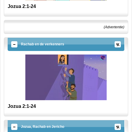
Jozua 2:1-24
(Advertentie)
Rachab en de verkenners
Jozua 2:1-24
Jozua, Rachab en Jericho