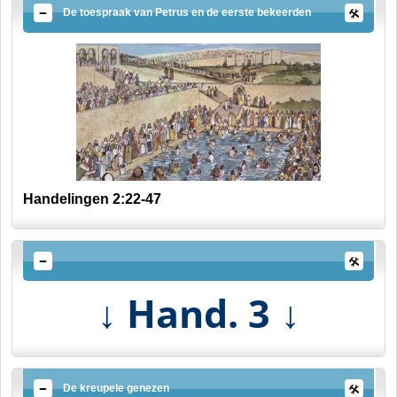
De toespraak van Petrus en de eerste bekeerden
Handelingen 2:22-47
Hand. 3
↓
↓
De kreupele genezen