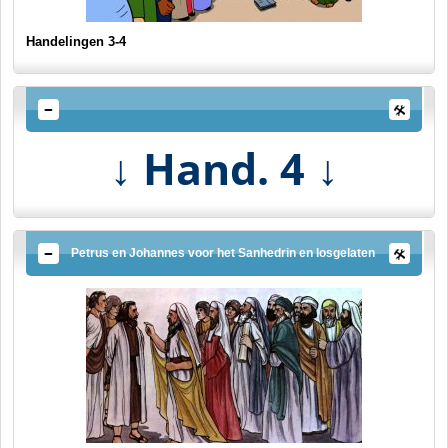
Handelingen 3-4
Hand. 4
↓
↓
Petrus en Johannes voor het Sanhedrin en losgelaten